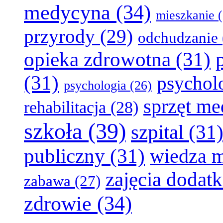
medycyna
(34)
mieszkanie
(
przyrody
(29)
odchudzanie
opieka zdrowotna
(31)
(31)
psychol
psychologia
(26)
sprzęt m
rehabilitacja
(28)
szkoła
(39)
szpital
(31
publiczny
(31)
wiedza 
zajęcia dodat
zabawa
(27)
zdrowie
(34)