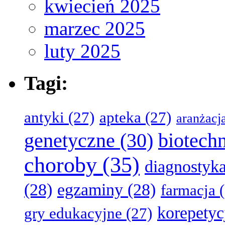
kwiecień 2025
marzec 2025
luty 2025
Tagi:
antyki
(27)
apteka
(27)
aranżacj
genetyczne
(30)
biotech
choroby
(35)
diagnostyk
(28)
egzaminy
(28)
farmacja
(
korepetyc
gry edukacyjne
(27)